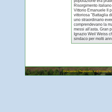
popolazione era prati
Risorgimento italiano
Vittorio Emanuele II 
vittoriosa "Battaglia 
uno straordinario even
comprendevano la magg
messi all'asta. Gran 
Ignazio Weil Weiss che
sindaco per molti an
Development Registration and Hosting by