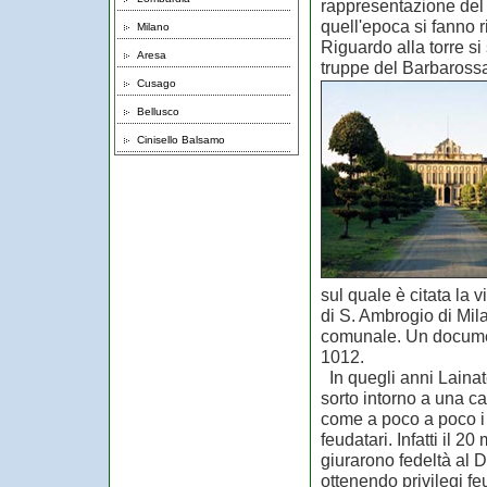
rappresentazione del 
quell'epoca si fanno r
Milano
Riguardo alla torre si 
Aresa
truppe del Barbarossa
Cusago
Bellusco
Cinisello Balsamo
sul quale è citata la 
di S. Ambrogio di Mila
comunale. Un document
1012.
In quegli anni Lainat
sorto intorno a una c
come a poco a poco i 
feudatari. Infatti il 
giurarono fedeltà al
ottenendo privilegi feu