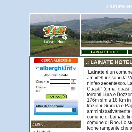
Lainate Ho
Lainate Hotel
LAINATE HOTEL
CERCA ALBERGHI
.: LAINATE HOTE
Lainate
è un comune d
Alberghi
Lainate
architetture sono la V
Check-in
ninfeo secentesco. Lai
Check-
Guasti" (ormai quasi s
out
torrenti Lura e Bozzen
176m slm a 18 Km in d
frazioni Grancia e P
Altra destinazione
amministrativamente d
comune di Lainate fin
comune di Rho. Lo st
.: LINK
leone rampante che st
Lombardia