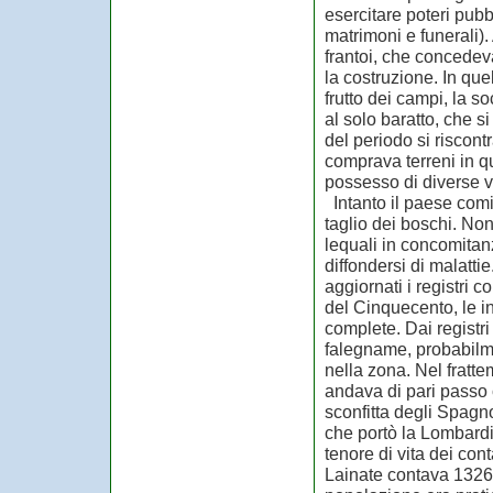
esercitare poteri pubb
matrimoni e funerali).
frantoi, che concedeva
la costruzione. In qu
frutto dei campi, la 
al solo baratto, che s
del periodo si riscont
comprava terreni in q
possesso di diverse vi
Intanto il paese comin
taglio dei boschi. N
lequali in concomitanz
diffondersi di malatti
aggiornati i registri c
del Cinquecento, le i
complete. Dai registri
falegname, probabilme
nella zona. Nel fratte
andava di pari passo 
sconfitta degli Spagno
che portò la Lombardi
tenore di vita dei con
Lainate contava 1326 a